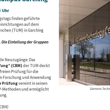
5 Uhr
gstags finden geführte
einrichtungen auf dem
nchen (TUM) in Garching
 Die Einteilung der Gruppen
nde Neuzugänge: Das
fung” (CBM)
der TUM deckt
reien Prüfung für die
in Forschung und Anwendung
e Prüfung
vereint in seinen
fP-Methoden und ermöglicht
Siemens Techn
ung.
(CBM)