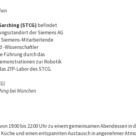
chen
Garching (STCG)
befindet
ungsstandort der Siemens AG
0 Siemens-Mitarbeitende
 -Wissenschaftler
ie Führung durch das
emonstrationen zur Robotik
 das ZfP-Labor des STCG.
CG)
ching bei München
von 19:00 bis 22:00 Uhr zu einem gemeinsamen Abendessen in 
te Küche und einen entspannten Austausch in angenehmer Atm